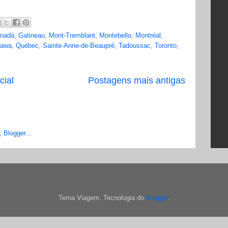
nadá
,
Gatineau
,
Mont-Tremblant
,
Montebello
,
Montréal
,
tawa
,
Québec
,
Sainte-Anne-de-Beaupré
,
Tadoussac
,
Toronto
,
cial
Postagens mais antigas
Tema Viagem. Tecnologia do
Blogger
.