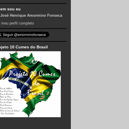
em sou eu
José Henrique Amormino Fonseca
 meu perfil completo
ojeto 10 Cumes do Brasil