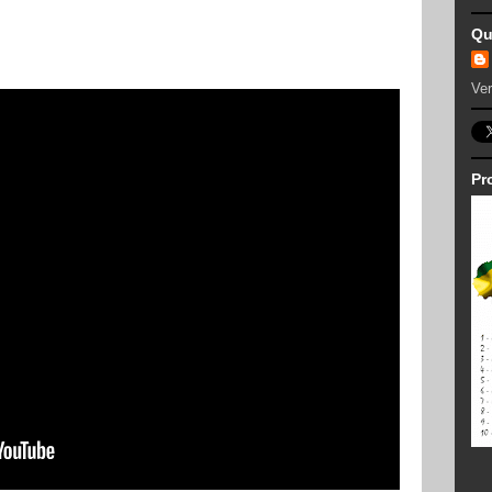
Qu
Ver
Pr