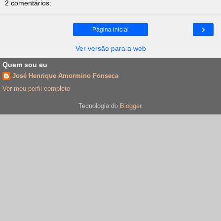
2 comentários:
›
Página inicial
Ver versão para a web
Quem sou eu
José Henrique Amormino Fonseca
Ver meu perfil completo
Tecnologia do
Blogger
.