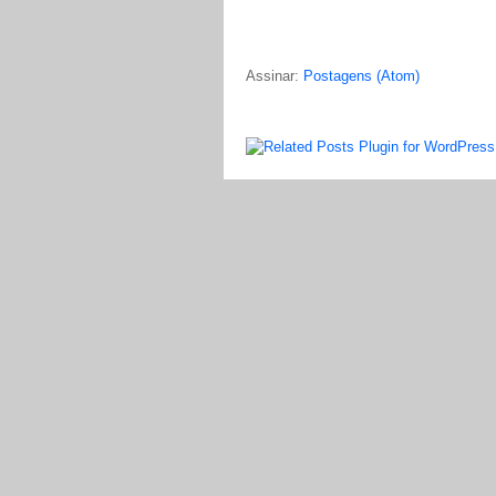
Assinar:
Postagens (Atom)
LinkWithin