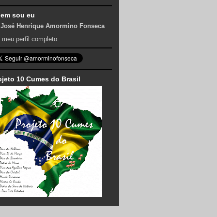
em sou eu
José Henrique Amormino Fonseca
 meu perfil completo
ojeto 10 Cumes do Brasil