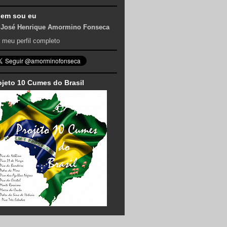
em sou eu
José Henrique Amormino Fonseca
 meu perfil completo
ojeto 10 Cumes do Brasil