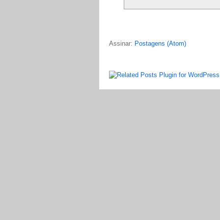
Assinar:
Postagens (Atom)
LinkWithin