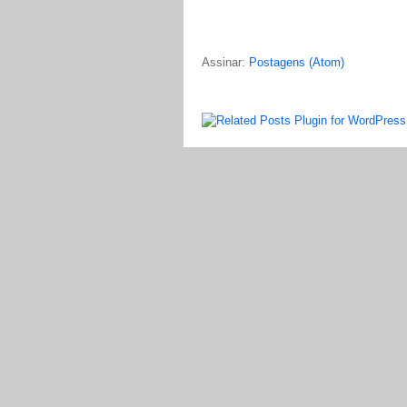
Assinar:
Postagens (Atom)
LinkWithin