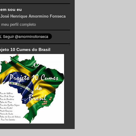
em sou eu
José Henrique Amormino Fonseca
 meu perfil completo
ojeto 10 Cumes do Brasil