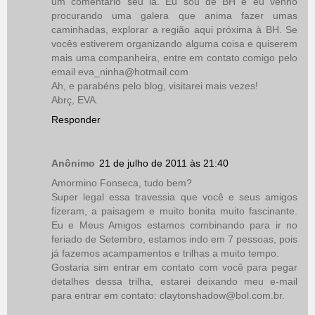
um comentário seu lá. Eu sou de BH e eu venho
procurando uma galera que anima fazer umas
caminhadas, explorar a região aqui próxima à BH. Se
vocês estiverem organizando alguma coisa e quiserem
mais uma companheira, entre em contato comigo pelo
email eva_ninha@hotmail.com
Ah, e parabéns pelo blog, visitarei mais vezes!
Abrç, EVA.
Responder
Anônimo
21 de julho de 2011 às 21:40
Amormino Fonseca, tudo bem?
Super legal essa travessia que você e seus amigos
fizeram, a paisagem e muito bonita muito fascinante.
Eu e Meus Amigos estamos combinando para ir no
feriado de Setembro, estamos indo em 7 pessoas, pois
já fazemos acampamentos e trilhas a muito tempo.
Gostaria sim entrar em contato com você para pegar
detalhes dessa trilha, estarei deixando meu e-mail
para entrar em contato: claytonshadow@bol.com.br.