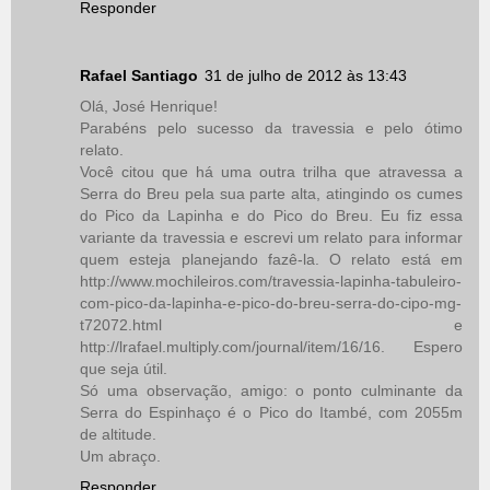
Responder
Rafael Santiago
31 de julho de 2012 às 13:43
Olá, José Henrique!
Parabéns pelo sucesso da travessia e pelo ótimo
relato.
Você citou que há uma outra trilha que atravessa a
Serra do Breu pela sua parte alta, atingindo os cumes
do Pico da Lapinha e do Pico do Breu. Eu fiz essa
variante da travessia e escrevi um relato para informar
quem esteja planejando fazê-la. O relato está em
http://www.mochileiros.com/travessia-lapinha-tabuleiro-
com-pico-da-lapinha-e-pico-do-breu-serra-do-cipo-mg-
t72072.html e
http://lrafael.multiply.com/journal/item/16/16. Espero
que seja útil.
Só uma observação, amigo: o ponto culminante da
Serra do Espinhaço é o Pico do Itambé, com 2055m
de altitude.
Um abraço.
Responder